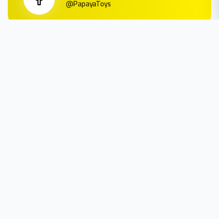
@PapayaToys
موقع المتجر